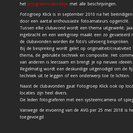
het
programmaboekje
met alle beschrijvingen.
Fotogroep Klick is in september 2010 na het beëindigen
door een aantal enthousiaste fotoamateurs opgericht.
Tussen elke clubavond wordt een thema uitgewerkt. Jaar
ingebracht en een werkgroep maakt een zo gevarieerd
de clubavonden worden de foto’s uitvoerig besproken.
Bij de bespreking wordt gelet op originaliteit/creativiteit
thema, de gebruikte techniek en compositie. Het comme
van anderen is leerzaam en brengt je op nieuwe ideeën.
Regelmatig wordt een deskundige uitgenodigd om de fi
techniek uit te leggen of een onderwerp toe te lichten.
Naast de clubavonden gaat Fotogroep Klick ook op loca
locaties zijn heel divers.
De leden fotograferen met een systeemcamera of spieg
Vanwege de invoering van de AVG per 25 mei 2018 is h
toegevoegd